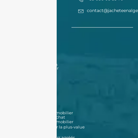
contact@jacheteenalge
Acheter
Acheter
Nos offres
Nos biens en vente
Financement
Acheter un bien à Oran
Acheter un bien à Alger
Vendre
Vendre
Déposer une annonce
Louer
Déposer une annonce
Nos biens en location
Nos outils
Simulateur de prêt immobilier
Simulateur de frais d'achat
Estimation de bien immobilier
Simulateur d'impôt sur la plus-value
Données Cadastrales
Promoteurs immobiliers agréés