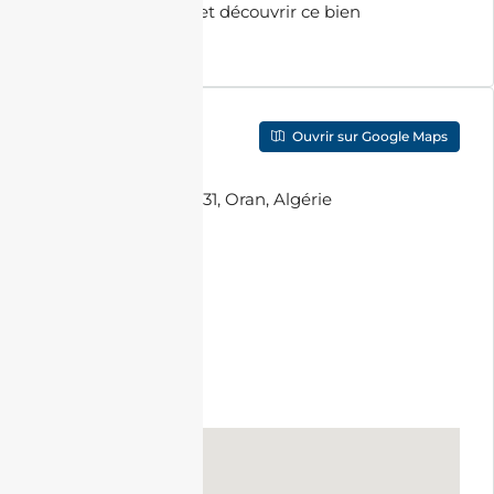
organiser une visite et découvrir ce bien
d’exception.
Localisation
Ouvrir sur Google Maps
Adresse
:
Millenium 31, Oran, Algérie
Ville
:
Oran
Code Postal
:
31000
Pays
:
Algeria