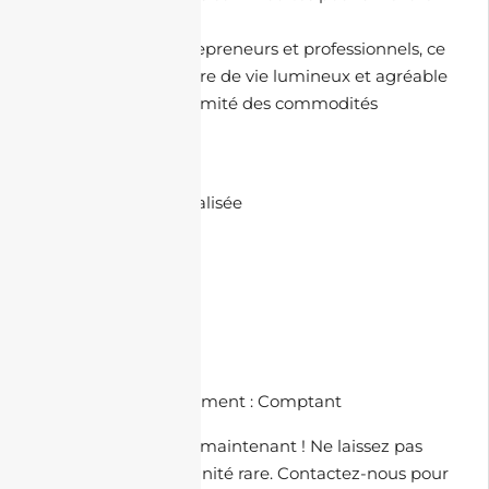
votre qualité de vie.
Parfait pour les entrepreneurs et professionnels, ce
bien propose un cadre de vie lumineux et agréable
tout en étant à proximité des commodités
nécessaires.
🏘️ Commodités :
• Climatisation centralisée
• Bien lumineux
• 4 rideaux
• 2 niveau
🗺️ À Proximité :
• Restaurant
💳 Méthodes de paiement : Comptant
Contactez-nous dès maintenant ! Ne laissez pas
passer cette opportunité rare. Contactez-nous pour