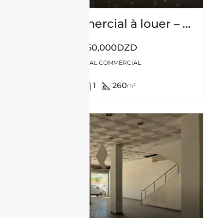
Local commercial à louer – Millenium – Oran
450,000DZD
LOCAL COMMERCIAL
1
260
m²
LOCATION