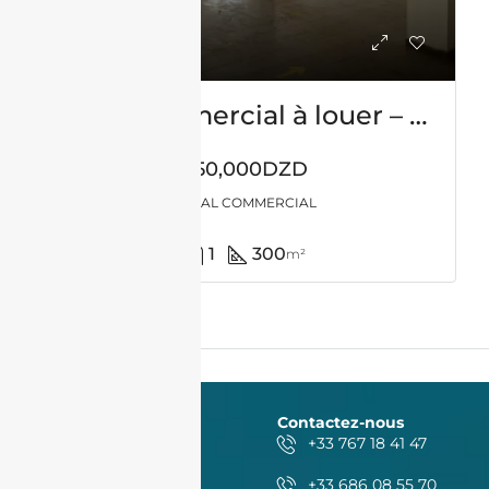
Local commercial à louer – Traversa – Oran
450,000DZD
LOCAL COMMERCIAL
1
300
m²
Contactez-nous
+33 767 18 41 47
+33 686 08 55 70