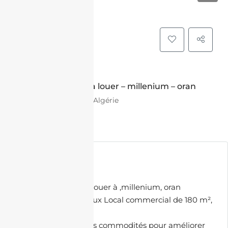
LOCATION
Local commercial à louer – millenium – oran
Millenium 31, Oran, Algérie
350,000.00 DZD
Description
Local commercial à louer à ,millenium, oran
Découvrez ce spacieux Local commercial de 180 m²,
idéalement placé à .
Ce bien offre diverses commodités pour améliorer