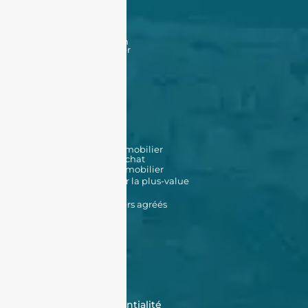
Acheter
Acheter
Nos offres
Nos biens en vente
Financement
Acheter un bien à Oran
Acheter un bien à Alger
Vendre
Vendre
Déposer une annonce
Louer
Déposer une annonce
Nos biens en location
Nos outils
Simulateur de prêt immobilier
Simulateur de frais d'achat
Estimation de bien immobilier
Simulateur d'impôt sur la plus-value
Données Cadastrales
Promoteurs immobiliers agréés
À propos de nous
Qui sommes-nous ?
Témoignages
Contactez-nous
FAQ
CGV
Cookies
Politique de confidentialité