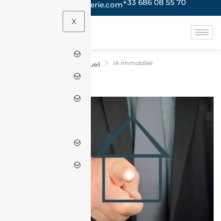
+33 686 08 55 70
contact@jacheteenalgerie.com
X
IA immobilier
Accueil
IA immobilier