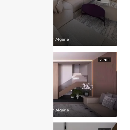
130,000,000DZD
Belgaid, Bir El Djir, Algérie
EN VEDETTE
VENTE
64,000,000DZD
Belgaid, Bir El Djir, Algérie