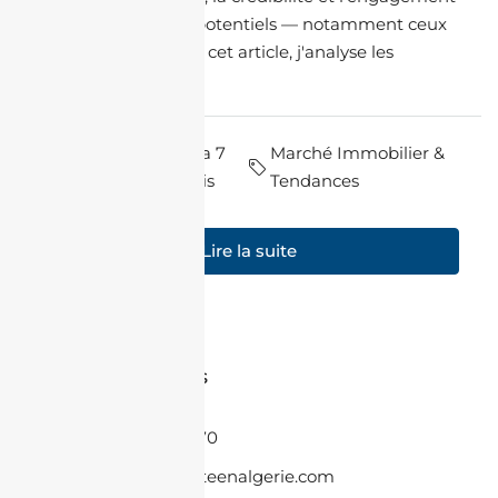
avec les acheteurs potentiels — notamment ceux
de la diaspora. Dans cet article, j'analyse les
grandes...
par Maya
il y a 7
Marché Immobilier &
Souilah
mois
Tendances
Lire la suite
Contactez-nous
+33 6 86 08 55 70
contact@jacheteenalgerie.com