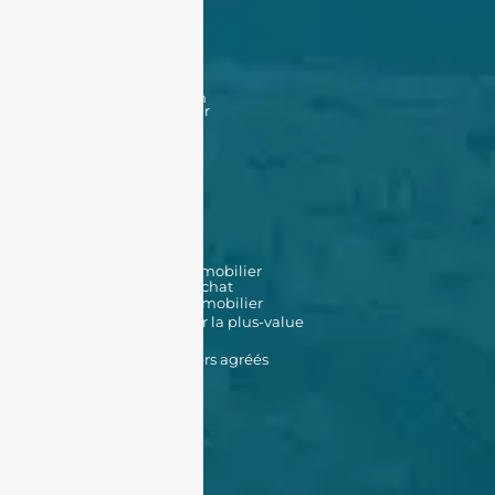
Acheter
Acheter
Nos offres
Nos biens en vente
Financement
Acheter un bien à Oran
Acheter un bien à Alger
Vendre
Vendre
Déposer une annonce
Louer
Déposer une annonce
Nos biens en location
Nos outils
Simulateur de prêt immobilier
Simulateur de frais d'achat
Estimation de bien immobilier
Simulateur d'impôt sur la plus-value
Données Cadastrales
Promoteurs immobiliers agréés
À propos de nous
Qui sommes-nous ?
Témoignages
Contactez-nous
FAQ
CGV