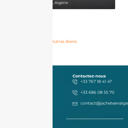
Belgaid, Bir El Djir, Algérie
Autres Biens
Contactez-nous
+33 767 18 41 47
+33 686 08 55 70
contact@jacheteenalge