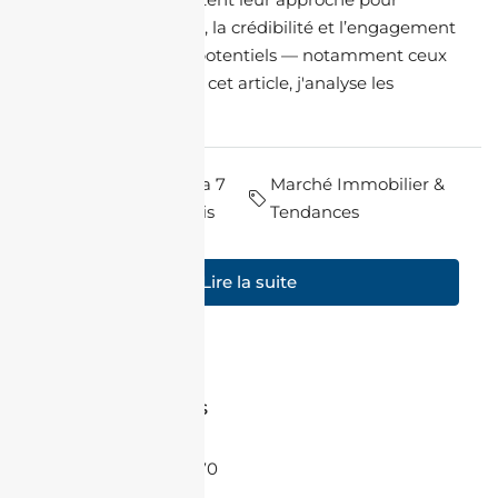
renforcer la visibilité, la crédibilité et l’engagement
avec les acheteurs potentiels — notamment ceux
de la diaspora. Dans cet article, j'analyse les
grandes...
par Maya
il y a 7
Marché Immobilier &
Souilah
mois
Tendances
Lire la suite
Contactez-nous
+33 6 86 08 55 70