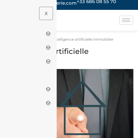
+33 686 08 55 70
contact@jacheteenalgerie.com
X
intelligence artificielle immobilier
Accueil
intelligence artificielle
immobilier