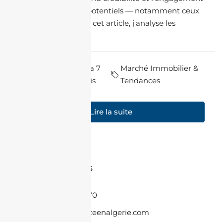
avec les acheteurs potentiels — notamment ceux
de la diaspora. Dans cet article, j'analyse les
grandes...
par Maya
il y a 7
Marché Immobilier &
Souilah
mois
Tendances
Lire la suite
Contactez-nous
+33 6 86 08 55 70
contact@jacheteenalgerie.com