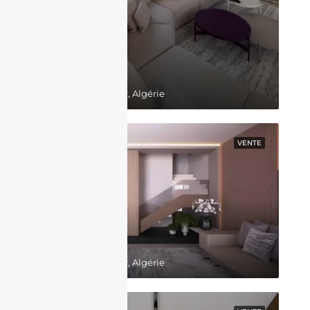
130,000,000DZD
Belgaid, Bir El Djir, Algérie
EN VEDETTE
VENTE
64,000,000DZD
Belgaid, Bir El Djir, Algérie