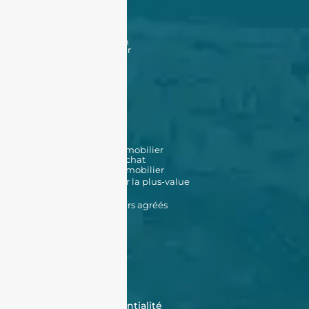
Acheter
Acheter
Nos offres
Nos biens en vente
Financement
Acheter un bien à Oran
Acheter un bien à Alger
Vendre
Vendre
Déposer une annonce
Louer
Déposer une annonce
Nos biens en location
Nos outils
Simulateur de prêt immobilier
Simulateur de frais d'achat
Estimation de bien immobilier
Simulateur d'impôt sur la plus-value
Données Cadastrales
Promoteurs immobiliers agréés
À propos de nous
Qui sommes-nous ?
Témoignages
Contactez-nous
FAQ
CGV
Cookies
Politique de confidentialité