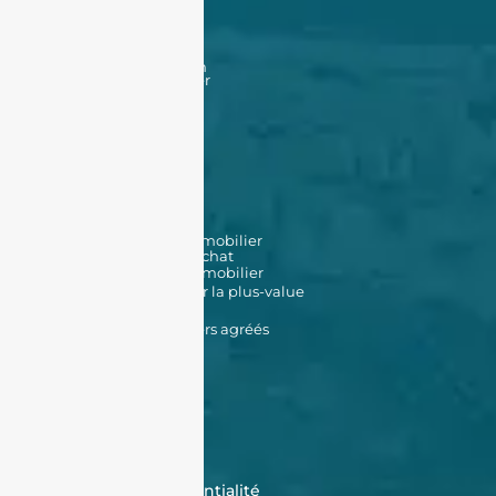
Acheter
Acheter
Nos offres
Nos biens en vente
Financement
Acheter un bien à Oran
Acheter un bien à Alger
Vendre
Vendre
Déposer une annonce
Louer
Déposer une annonce
Nos biens en location
Nos outils
Simulateur de prêt immobilier
Simulateur de frais d'achat
Estimation de bien immobilier
Simulateur d'impôt sur la plus-value
Données Cadastrales
Promoteurs immobiliers agréés
À propos de nous
Qui sommes-nous ?
Témoignages
Contactez-nous
FAQ
CGV
Cookies
Politique de confidentialité