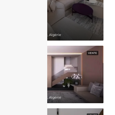
130,000,000DZD
Belgaid, Bir El Djir, Algérie
EN VEDETTE
VENTE
64,000,000DZD
Belgaid, Bir El Djir, Algérie