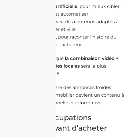
L’intelligence artificielle
, pour mieux cibler,
personnaliser et automatiser
L’hyperlocal
, avec des contenus adaptés à
chaque quartier et ville
Le storytelling
, pour raconter l’histoire du
bien et rassurer l’acheteur
La majorité estime que
la combinaison vidéo +
storytelling + données locales
sera la plus
performante en 2026.
Lecture marché :
L’ère des annonces froides
touche à sa fin. L’immobilier devient un contenu à
forte valeur émotionnelle et informative.
4. Les préoccupations
juridiques avant d’acheter