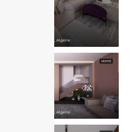
130,000,000DZD
Belgaid, Bir El Djir, Algérie
EN VEDETTE
VENTE
64,000,000DZD
Belgaid, Bir El Djir, Algérie