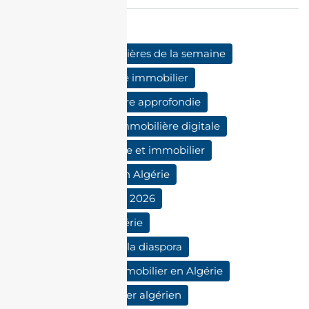
Mots clés:
actualités immobilières de la semaine
analyse du marché immobilier
analyse immobilière approfondie
communication immobilière digitale
diaspora algérienne et immobilier
droit immobilier en Algérie
immobilier Algérie 2026
immobilier en Algérie
investissement de la diaspora
investissement immobilier en Algérie
juridique immobilier algérien