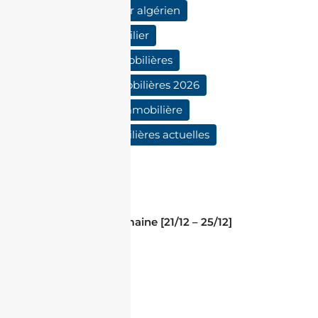
marché immobilier algérien
marketing immobilier
opportunités immobilières
perspectives immobilières 2026
réglementation immobilière
tendances immobilières actuelles
Prev Post
Questions de la semaine [21/12 – 25/12]