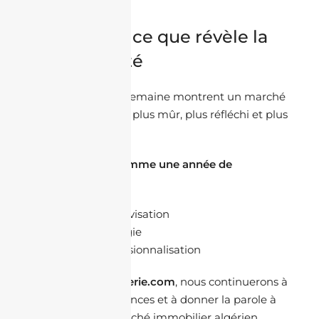
que le prix.
Conclusion : ce que révèle la
communauté
Les réponses de la semaine montrent un marché
immobilier algérien plus mûr, plus réfléchi et plus
exigeant.
2026 s’annonce comme une année de
consolidation :
Moins d’improvisation
Plus de stratégie
Plus de professionnalisation
Chez
Jacheteenalgerie.com
, nous continuerons à
décrypter ces tendances et à donner la parole à
ceux qui font le marché immobilier algérien