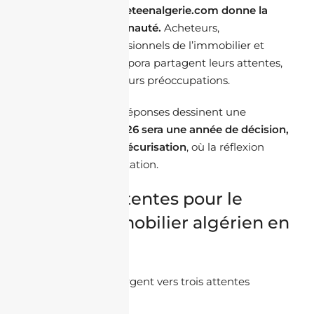
Chaque jeudi, Jacheteenalgerie.com donne la
parole à sa communauté.
Acheteurs,
investisseurs, professionnels de l’immobilier et
membres de la diaspora partagent leurs attentes,
leurs stratégies et leurs préoccupations.
Cette semaine, les réponses dessinent une
tendance claire :
2026 sera une année de décision,
de sélection et de sécurisation
, où la réflexion
prime sur la précipitation.
1. Quelles attentes pour le
marché immobilier algérien en
2026 ?
Les réponses convergent vers trois attentes
majeures :