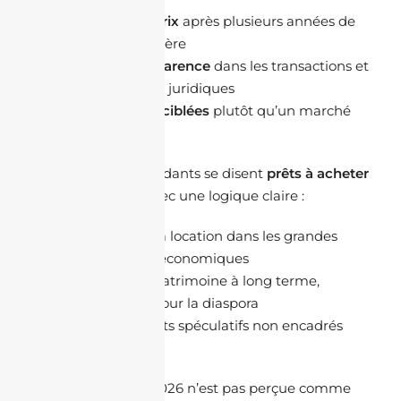
Stabilité des prix
après plusieurs années de
hausse irrégulière
Plus de transparence
dans les transactions et
les documents juridiques
Opportunités ciblées
plutôt qu’un marché
généralisé
Beaucoup de répondants se disent
prêts à acheter
ou investir
, mais avec une logique claire :
Investir pour la location dans les grandes
villes et pôles économiques
Sécuriser un patrimoine à long terme,
notamment pour la diaspora
Éviter les achats spéculatifs non encadrés
juridiquement
Lecture marché :
2026 n’est pas perçue comme