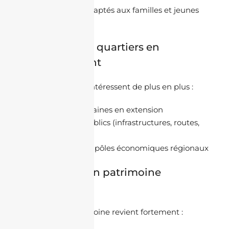
Logements adaptés aux familles et jeunes
actifs
b. Miser sur les quartiers en
développement
Les investisseurs s’intéressent de plus en plus :
Aux zones urbaines en extension
Aux projets publics (infrastructures, routes,
équipements)
Aux nouveaux pôles économiques régionaux
c. Construire un patrimoine
patrimonial
La notion de patrimoine revient fortement :