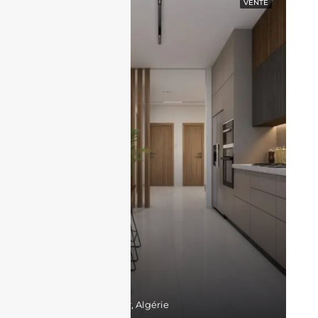
EN VEDETTE
VENTE
17,300,000DZD
Belgaid, Bir El Djir, Algérie