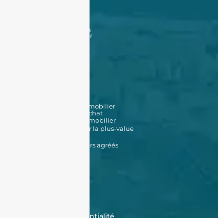
Acheter
Acheter
Nos offres
Nos biens en vente
Financement
Acheter un bien à Oran
Acheter un bien à Alger
Vendre
Vendre
Déposer une annonce
Louer
Déposer une annonce
Nos biens en location
Nos outils
Simulateur de prêt immobilier
Simulateur de frais d'achat
Estimation de bien immobilier
Simulateur d'impôt sur la plus-value
Données Cadastrales
Promoteurs immobiliers agréés
À propos de nous
Qui sommes-nous ?
Témoignages
Contactez-nous
FAQ
CGV
Cookies
Politique de confidentialité