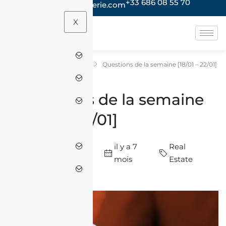
+33 686 08 55 70
contact@jacheteenalgerie.com
X
Real Estate
Questions de la semaine [18/01 – 22/01]
Accueil
Questions de la semaine
[18/01 – 22/01]
par J'achète En
il y a 7
Real
Algérie
mois
Estate