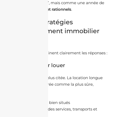
une année de “rush”, mais comme une année de
choix stratégiques et rationnels
.
2. Quelles stratégies
d’investissement immobilier
pour 2026 ?
Trois stratégies dominent clairement les réponses :
a. Acheter pour louer
C’est la stratégie la plus citée. La location longue
durée reste considérée comme la plus sûre,
notamment :
Appartements bien situés
Biens proches des services, transports et
universités