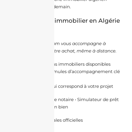
d’aujourd’hui et de demain.
🏡 Votre projet immobilier en Algérie
commence ici
JacheteEnAlgerie.com vous accompagne à
chaque étape de votre achat, même à distance.
🔎
Consulter les biens immobiliers disponibles
🤝
Découvrir nos formules d’accompagnement clé
en main
🛠️
Trouver le bien qui correspond à votre projet
📊
Simuler les frais de notaire
•
Simulateur de prêt
bancaire
•
Estimer un bien
🗂️
Données cadastrales officielles