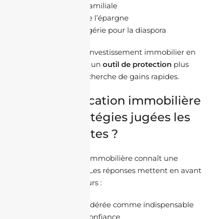
Transmission familiale
Sécurisation de l’épargne
Ancrage en Algérie pour la diaspora
Lecture marché :
L’investissement immobilier en
2026 est vu comme un
outil de protection
plus
que comme une recherche de gains rapides.
3. Communication immobilière
: quelles stratégies jugées les
plus puissantes ?
La communication immobilière connaît une
véritable mutation. Les réponses mettent en avant
quatre leviers majeurs :
La vidéo
, considérée comme indispensable
pour inspirer confiance