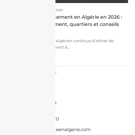
02/06/2026
Real Estate
Acheter un appartement en Algérie en 2026 :
prix réels, financement, quartiers et conseils
pour la diaspora
Le marché immobilier algérien continue d’attirer de
nombreux Algériens vivant à...
continuer la lecture
par J'achète En Algérie
Contactez-nous
+33 6 86 08 55 70
contact@jacheteenalgerie.com