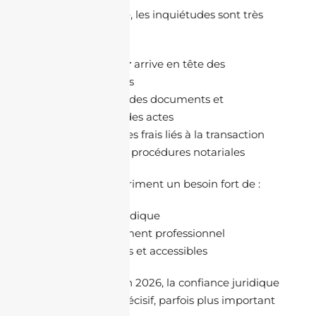
Sur le plan juridique, les inquiétudes sont très
claires :
Le titre foncier
arrive en tête des
préoccupations
La conformité des documents et
l’authenticité des actes
La fiscalité et les frais liés à la transaction
La fiabilité des procédures notariales
Les répondants expriment un besoin fort de :
Pédagogie juridique
Accompagnement professionnel
Contenus clairs et accessibles
Lecture marché :
En 2026, la confiance juridique
devient un critère décisif, parfois plus important