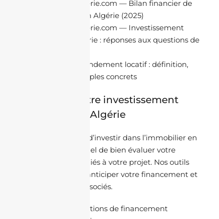
Jacheteenalgerie.com
— Bilan financier de
l’immobilier en Algérie (2025)
Jacheteenalgerie.com
— Investissement
locatif en Algérie : réponses aux questions de
la diaspora
Lkeria
— Le rendement locatif : définition,
calcul et exemples concrets
💰 Préparez votre investissement
immobilier en Algérie
Avant d’acheter ou d’investir dans l’immobilier en
Algérie, il est essentiel de bien évaluer votre
budget et les coûts liés à votre projet. Nos outils
vous permettent d’anticiper votre financement et
d’estimer les frais associés.
🏦
Découvrir les solutions de financement