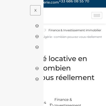
+33 686 08 55 70
contact@jacheteenalgerie.com
X
Real Estate
Finance & Investissement immobilier
Accueil
Rentabilité locative en Algérie : combien pouvez-vous réellement
gagner ?
Rentabilité locative en
Algérie : combien
pouvez-vous réellement
gagner ?
Finance &
par Halim
il y a 4
Investissement