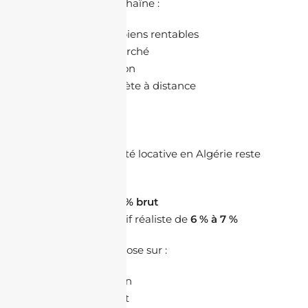
clients sur toute la chaîne :
sélection des biens rentables
analyse du marché
mise en location
gestion complète à distance
Conclusion
En 2026, la rentabilité locative en Algérie reste
attractive :
entre
5 % et 9 % brut
avec un objectif réaliste de
6 % à 7 %
La clé du succès repose sur :
le choix du bien
l’emplacement