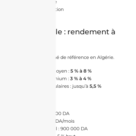
forte demande
facilité de location
risque limité
Analyse réelle : rendement à
Alger
Alger reste le marché de référence en Algérie.
Rendement moyen :
5 % à 8 %
Quartiers premium :
3 % à 4 %
Quartiers populaires : jusqu’à
5,5 %
Exemple réel :
Prix : 20 000 000 DA
Loyer : 75 000 DA/mois
Revenu annuel : 900 000 DA