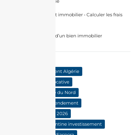
immobilier en Algérie
📊
Simuler votre prêt immobilier
•
Calculer les frais
de notaire
📈
Estimer la valeur d’un bien immobilier
Mots clés:
acheter appartement Algérie
calcul rentabilité locative
immobilier Afrique du Nord
immobilier Alger rendement
immobilier Algérie 2026
immobilier Constantine investissement
investir en Algérie diaspora