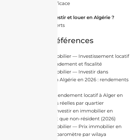
une gestion efficace
Vous souhaitez investir et louer en Algérie ?
Parler avec nos experts
Sources et références
Lamacta Immobilier
— Investissement locatif
en Algérie : rendement et fiscalité
Lamacta Immobilier
— Investir dans
l’immobilier en Algérie en 2026 : rendements
et stratégies
Sakina DZ
— Rendement locatif à Alger en
2026 : données réelles par quartier
Sakina DZ
— Investir en immobilier en
Algérie en tant que non-résident (2026)
Lamacta Immobilier
— Prix immobilier en
Algérie 2026 : baromètre par wilaya