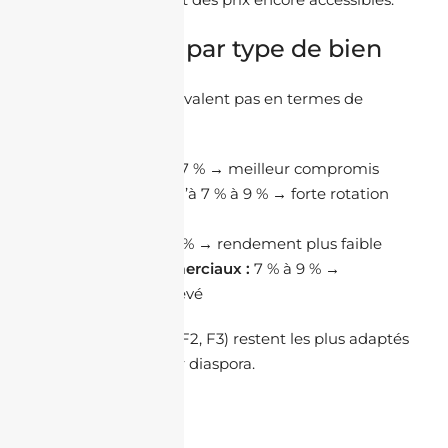
Rendement par type de bien
Tous les biens ne se valent pas en termes de
rentabilité.
F2 / F3 :
5 % à 7 % → meilleur compromis
Studios :
jusqu’à 7 % à 9 % → forte rotation
locative
Villas :
4 % à 5 % → rendement plus faible
Locaux commerciaux :
7 % à 9 % →
rendement élevé
Les appartements (F2, F3) restent les plus adaptés
pour un investisseur diaspora.
Ils offrent :