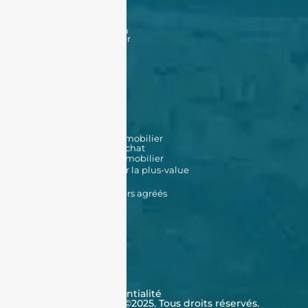
Nos offres
Nos biens en vente
Financement
Acheter un bien à Oran
Acheter un bien à Alger
Vendre
Vendre
Déposer une annonce
Louer
Déposer une annonce
Nos biens en location
Nos outils
Simulateur de prêt immobilier
Simulateur de frais d'achat
Estimation de bien immobilier
Simulateur d'impôt sur la plus-value
Données Cadastrales
Promoteurs immobiliers agréés
À propos de nous
Qui sommes-nous ?
Témoignages
Contactez-nous
FAQ
CGV
Cookies
Politique de confidentialité
J'achète en Algérie ©2025. Tous droits réservés.