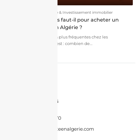
19/05/2026
Finance & Investissement immobilier
Combien de temps faut-il pour acheter un
bien immobilier en Algérie ?
L’une des questions les plus fréquentes chez les
investisseurs diaspora est : combien de...
continuer la lecture
par Halim Charfi
Contactez-nous
+33 6 86 08 55 70
contact@jacheteenalgerie.com