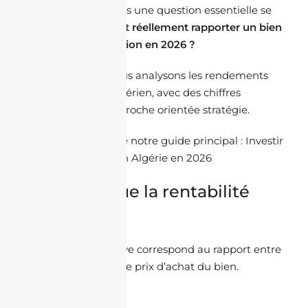
plus la diaspora. Mais une question essentielle se
pose :
combien peut réellement rapporter un bien
immobilier en location en 2026 ?
Dans cet article, nous analysons les rendements
réels du marché algérien, avec des chiffres
concrets et une approche orientée stratégie.
Cet article complète notre guide principal :
Investir
dans l’immobilier en Algérie en 2026
Qu’est-ce que la rentabilité
locative ?
La rentabilité locative correspond au rapport entre
les loyers perçus et le prix d’achat du bien.
Formule simple :