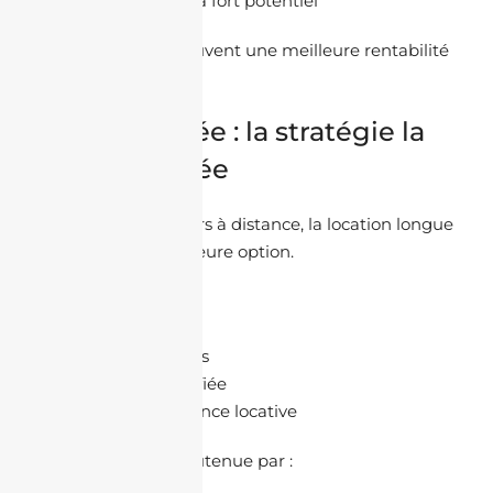
Opportunités à fort potentiel
Ces villes offrent souvent une meilleure rentabilité
qu’Alger.
Longue durée : la stratégie la
plus sécurisée
Pour les investisseurs à distance, la location longue
durée reste la meilleure option.
Avantages
revenus stables
gestion simplifiée
moins de vacance locative
La demande est soutenue par :