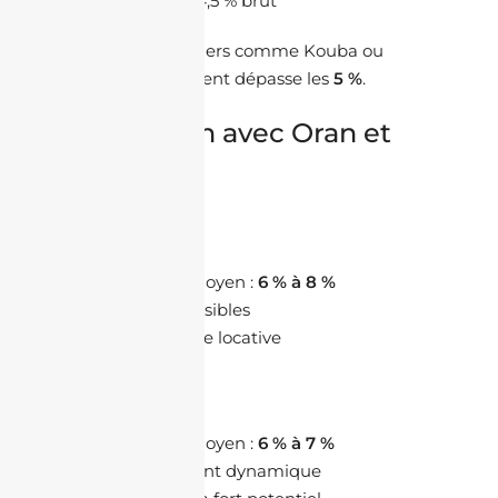
Rendement : 4,5 % brut
Dans certains quartiers comme Kouba ou
Cheraga, le rendement dépasse les
5 %
.
Comparaison avec Oran et
Constantine
Oran
Rendement moyen :
6 % à 8 %
Prix plus accessibles
Forte demande locative
Constantine
Rendement moyen :
6 % à 7 %
Marché étudiant dynamique