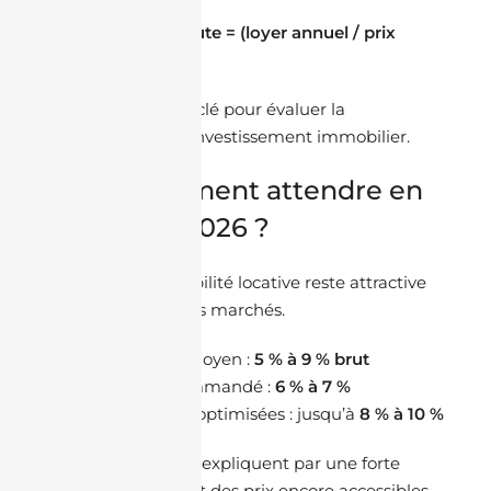
Rentabilité brute = (loyer annuel / prix
d’achat) × 100
C’est un indicateur clé pour évaluer la
performance d’un investissement immobilier.
Quel rendement attendre en
Algérie en 2026 ?
En Algérie, la rentabilité locative reste attractive
comparée à d’autres marchés.
Rendement moyen :
5 % à 9 % brut
Objectif recommandé :
6 % à 7 %
Opportunités optimisées : jusqu’à
8 % à 10 %
Ces performances s’expliquent par une forte
demande locative et des prix encore accessibles.