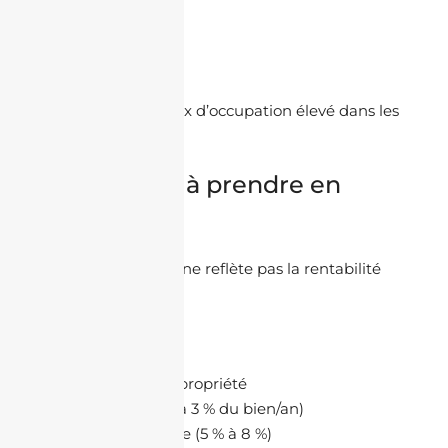
étudiants
jeunes actifs
familles
Cela garantit un taux d’occupation élevé dans les
grandes villes.
Les charges à prendre en
compte
Le rendement brut ne reflète pas la rentabilité
réelle.
Il faut intégrer :
charges de copropriété
entretien (1 % à 3 % du bien/an)
gestion locative (5 % à 8 %)