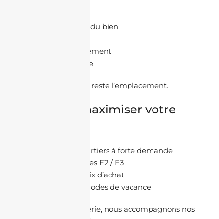
rentabilité
emplacement du bien
type de bien
qualité du logement
gestion locative
Le facteur numéro 1 reste l’emplacement.
Comment maximiser votre
rentabilité ?
choisir des quartiers à forte demande
investir dans des F2 / F3
optimiser le prix d’achat
réduire les périodes de vacance
Chez
Jacheteenalgerie
, nous accompagnons nos