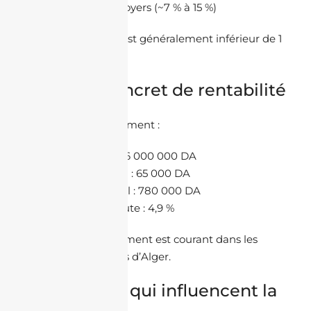
impôt sur les loyers (~7 % à 15 %)
Le rendement net est généralement inférieur de 1
% à 2 % au brut.
Exemple concret de rentabilité
Cas réel d’investissement :
Prix d’achat : 16 000 000 DA
Loyer mensuel : 65 000 DA
Revenu annuel : 780 000 DA
Rentabilité brute : 4,9 %
Ce type d’investissement est courant dans les
zones périphériques d’Alger.
Les facteurs qui influencent la