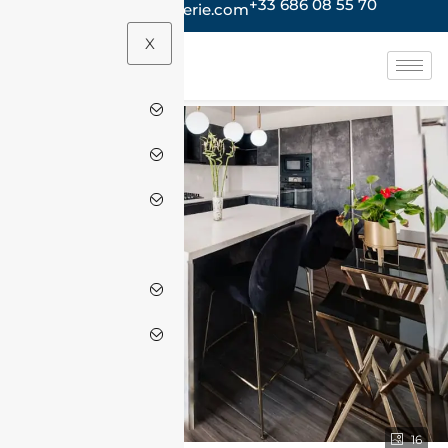
+33 686 08 55 70
contact@jacheteenalgerie.com
X
16