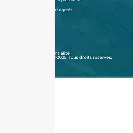
Données Cadastrales
Promoteurs immobiliers agréés
À propos de nous
Qui sommes-nous ?
Témoignages
Contactez-nous
FAQ
CGV
Cookies
Politique de confidentialité
J'achète en Algérie ©2025. Tous droits réservés.