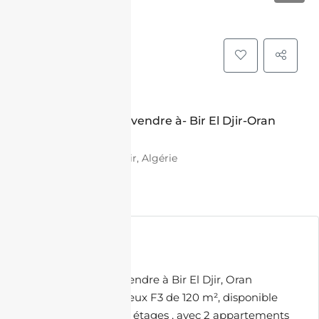
VENTE
Appartement F3 à vendre à- Bir El Djir-Oran
avec jardin
PC7J+RR6 Bir El Djir, Algérie
26,400,000.00 DZD
Description
Appartement F3 à vendre à Bir El Djir, Oran
Découvrez ces spacieux F3 de 120 m², disponible
entre le 1er et 12ème étages , avec 2 appartements