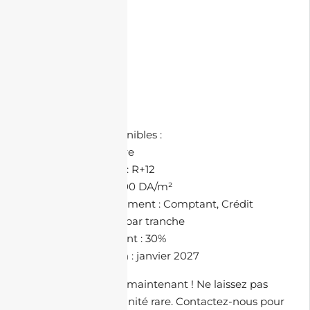
• Jardin
• Sécurité
• Interphone
• 1ère tranche 50%
🗺️ À Proximité :
• Transport
📄 Documents Disponibles :
• Permis de construire
🏡 Nombre d’étages : R+12
💰 Prix au m² : 220000 DA/m²
💳 Méthodes de paiement : Comptant, Crédit
bancaire, Paiement par tranche
🏗️ Taux d’avancement : 30%
📅 Année de livraison : janvier 2027
Contactez-nous dès maintenant ! Ne laissez pas
passer cette opportunité rare. Contactez-nous pour