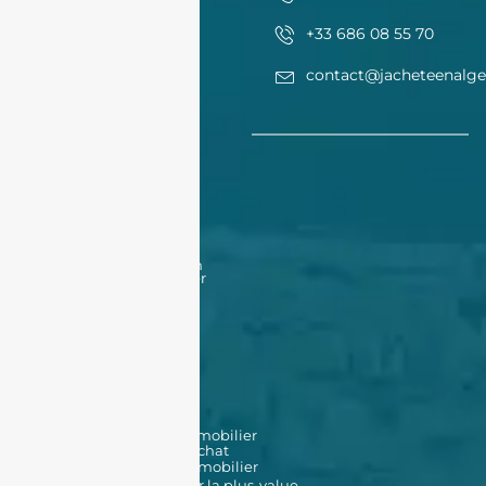
+33 686 08 55 70
contact@jacheteenalge
Acheter
Acheter
Nos offres
Nos biens en vente
Financement
Acheter un bien à Oran
Acheter un bien à Alger
Vendre
Vendre
Déposer une annonce
Louer
Déposer une annonce
Nos biens en location
Nos outils
Simulateur de prêt immobilier
Simulateur de frais d'achat
Estimation de bien immobilier
Simulateur d'impôt sur la plus-value