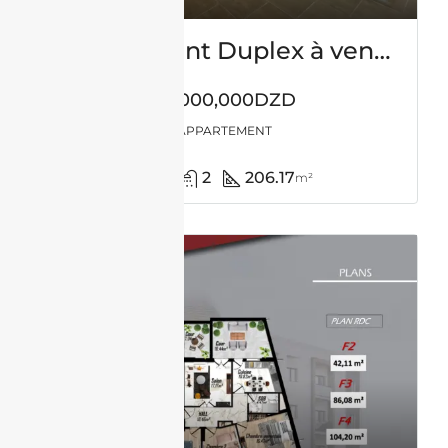
Appartement Duplex à vendre -Usto-Oran avec vue panoramique
50,000,000DZD
APPARTEMENT
4
2
206.17
m²
VENTE