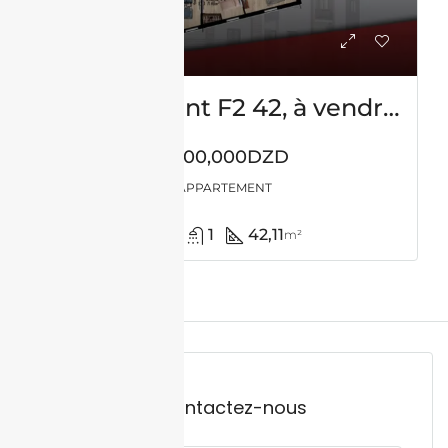
Appartement F2 42, à vendre – Es-sénia – Oran
7,500,000DZD
APPARTEMENT
1
1
42,11
m²
Contactez-nous