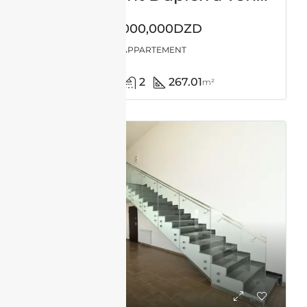
55,000,000DZD
APPARTEMENT
4
2
267.01
m²
VENTE