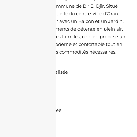
par palier, dans la commune de Bir El Djir. Situé
dans la Zone résidentielle du centre-ville d’Oran.
Profitez de l’extérieur avec un Balcon et un Jardin,
parfait pour des moments de détente en plein air.
Parfait pour les petites familles, ce bien propose un
cadre de vie ultra-moderne et confortable tout en
étant à proximité des commodités nécessaires.
🏘️ Commodités :
• Climatisation centralisée
• Parking souterrain
• Dressing
• Chauffage central
• Double ascenseur
• Cuisine semi-équipée
• Bien lumineux
• Bâche d’eau
• Balcon