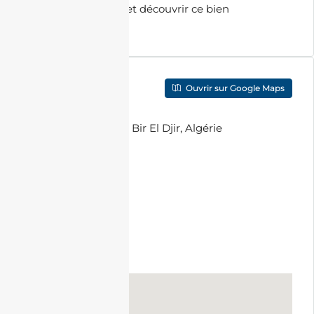
organiser une visite et découvrir ce bien
d’exception.
Localisation
Ouvrir sur Google Maps
Adresse
:
PC7J+RR6 Bir El Djir, Algérie
Ville
:
Oran
Code Postal
:
31000
Pays
:
Algérie