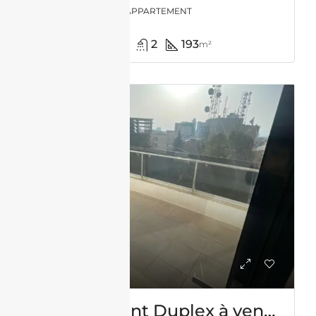
APPARTEMENT
3
2
193
m²
VENTE
Appartement Duplex à vendre -Usto- Oran avec vue panoramique