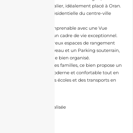
appartements par palier, idéalement placé à Oran.
Situé dans la Zone résidentielle du centre-ville
d’Oran.
Profitez d’une vue imprenable avec une Vue
panoramique, pour un cadre de vie exceptionnel.
Bénéficiez de nombreux espaces de rangement
avec un Parking 1 niveau et un Parking souterrain,
pour un espace de vie bien organisé.
Parfait pour les petites familles, ce bien propose un
cadre de vie ultra-moderne et confortable tout en
étant à proximité des écoles et des transports en
commun.
🏘️ Commodités :
• Climatisation centralisée
• Parking souterrain
• Dressing
• Parking 1 niveau