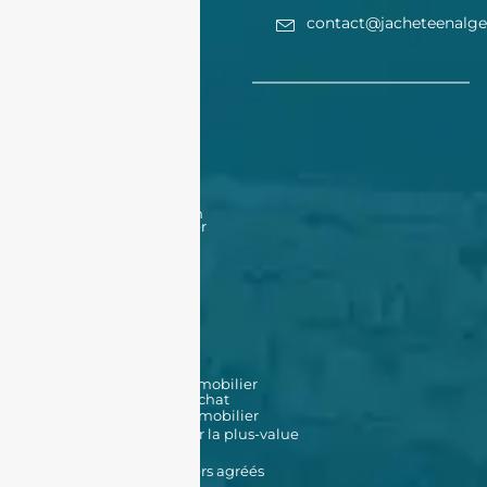
contact@jacheteenalge
Acheter
Acheter
Nos offres
Nos biens en vente
Financement
Acheter un bien à Oran
Acheter un bien à Alger
Vendre
Vendre
Déposer une annonce
Louer
Déposer une annonce
Nos biens en location
Nos outils
Simulateur de prêt immobilier
Simulateur de frais d'achat
Estimation de bien immobilier
Simulateur d'impôt sur la plus-value
Données Cadastrales
Promoteurs immobiliers agréés