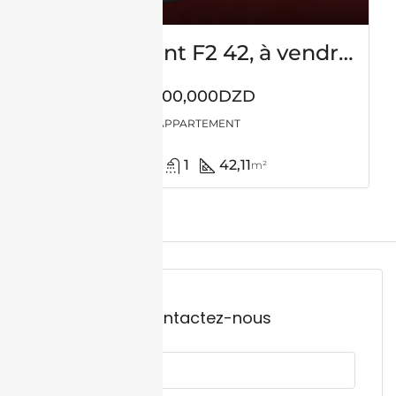
Appartement F2 42, à vendre – Es-sénia – Oran
7,500,000DZD
APPARTEMENT
1
1
42,11
m²
Contactez-nous