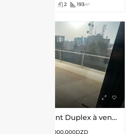
3
2
193
m²
VENTE
Appartement Duplex à vendre -Usto- Oran avec vue panoramique
55,000,000DZD