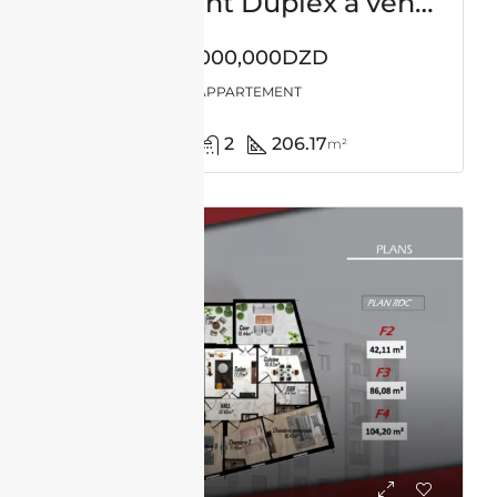
Appartement Duplex à vendre -Usto-Oran avec vue panoramique
50,000,000DZD
APPARTEMENT
4
2
206.17
m²
VENTE