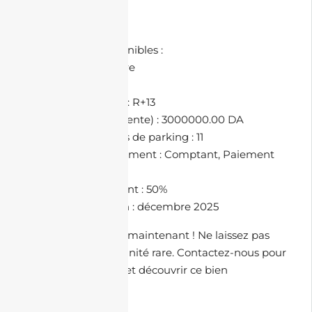
• Supérette
• Restaurant
📄 Documents Disponibles :
• Permis de construire
🏢 Bloc : D
🏡 Nombre d’étages : R+13
🚗 Prix de parking (Vente) : 3000000.00 DA
🅿️ Nombre de places de parking : 11
💳 Méthodes de paiement : Comptant, Paiement
par tranche
🏗️ Taux d’avancement : 50%
📅 Année de livraison : décembre 2025
Contactez-nous dès maintenant ! Ne laissez pas
passer cette opportunité rare. Contactez-nous pour
organiser une visite et découvrir ce bien
d’exception.