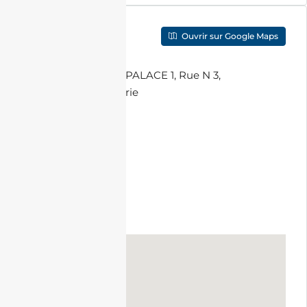
Localisation
Ouvrir sur Google Maps
Adresse
:
DIAMANT PALACE 1, Rue N 3,
Oran, Algérie
Ville
:
Oran
Code Postal
:
31030
Pays
:
Algérie