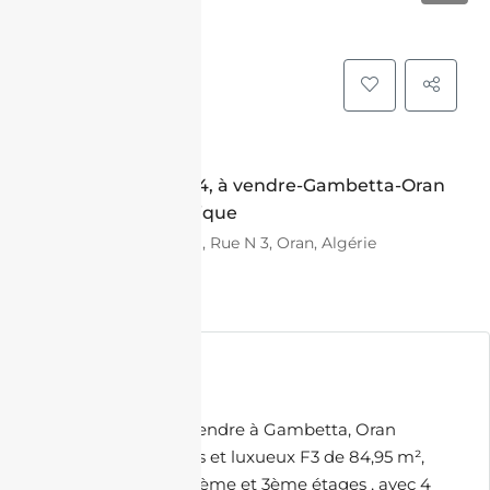
EN VEDETTE
VENTE
Appartement F3 84, à vendre-Gambetta-Oran
avec vue panoramique
DIAMANT PALACE 1, Rue N 3, Oran, Algérie
17,839,500.00 DZD
Description
Appartement F3 à vendre à Gambetta, Oran
Découvrez ces vastes et luxueux F3 de 84,95 m²,
disponible entre le 2ème et 3ème étages , avec 4