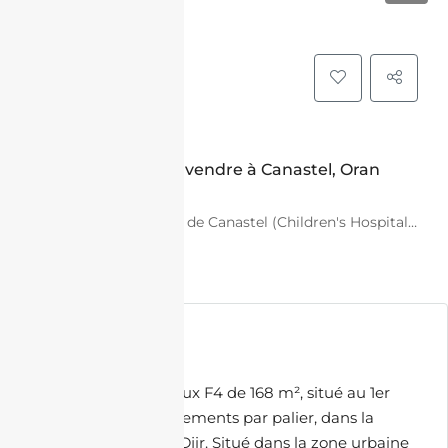
VENTE
Appartement F4 à vendre à Canastel, Oran
avec Vue sur mer
Hôpital pédiatrique de Canastel (Children's Hospital), Oran, Algérie
43,000,000.00 DZD
Description
Découvrez ce spacieux F4 de 168 m², situé au 1er
étage, avec 2 appartements par palier, dans la
commune de Bir El Djir. Situé dans la zone urbaine