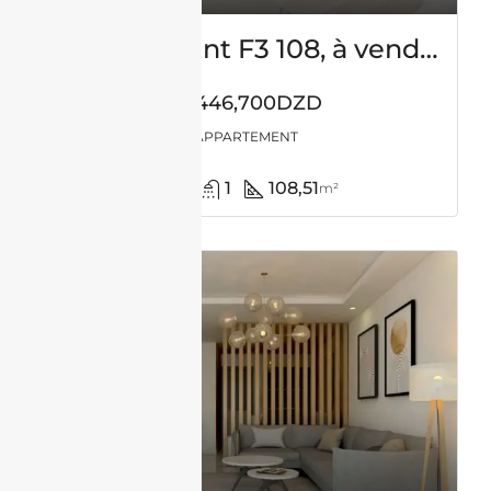
Appartement F3 108, à vendre – Maraval – Oran avec suite parentale
18,446,700DZD
APPARTEMENT
2
1
108,51
m²
VENTE