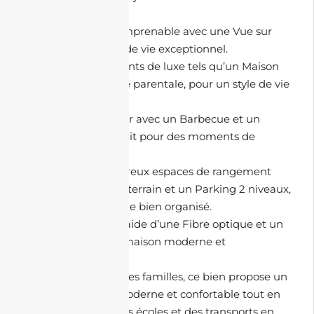
d’Oran.
Profitez d’une vue imprenable avec une Vue sur
mer, pour un cadre de vie exceptionnel.
Profitez d’équipements de luxe tels qu’un Maison
équipée et une Suite parentale, pour un style de vie
raffiné et relaxant.
Profitez de l’extérieur avec un Barbecue et un
Double balcon, parfait pour des moments de
détente en plein air.
Bénéficiez de nombreux espaces de rangement
avec un Parking souterrain et un Parking 2 niveaux,
pour un espace de vie bien organisé.
Restez connecté à l’aide d’une Fibre optique et un
Câble TV, pour une maison moderne et
technologique.
Parfait pour les petites familles, ce bien propose un
cadre de vie ultra-moderne et confortable tout en
étant à proximité des écoles et des transports en