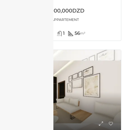
9,000,000DZD
APPARTEMENT
1
1
56
m²
VENTE