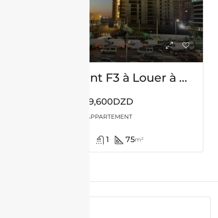
Appartement F3 à Louer à Akid Lotfi, Oran
19,600DZD
APPARTEMENT
3
1
75
m²