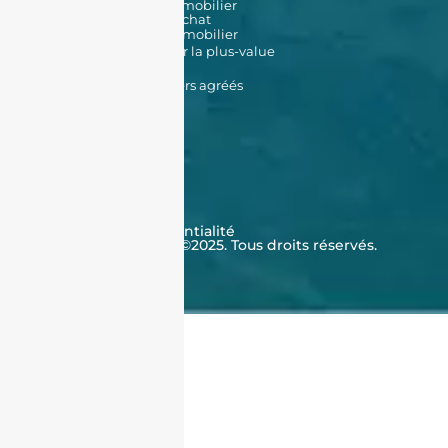
Simulateur de prêt immobilier
Simulateur de frais d'achat
Estimation de bien immobilier
Simulateur d'impôt sur la plus-value
Données Cadastrales
Promoteurs immobiliers agréés
À propos de nous
Qui sommes-nous ?
Témoignages
Contactez-nous
FAQ
CGV
Cookies
Politique de confidentialité
J'achète en Algérie ©2025. Tous droits réservés.