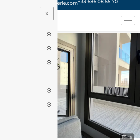
+33 686 08 55 70
contact@jacheteenalgerie.com
X
16