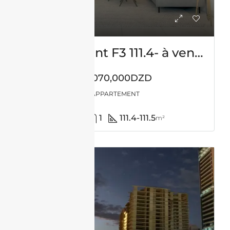
Appartement F3 111.4- à vendre – Les Amandiers – ORAN avec suite parentale
20,070,000DZD
APPARTEMENT
2
1
111.4-111.5
m²
LOCATION