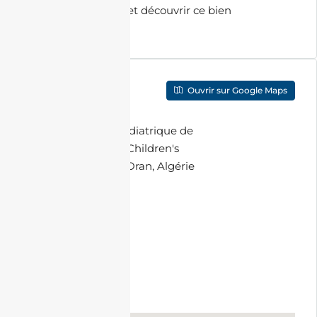
organiser une visite et découvrir ce bien
d’exception.
Localisation
Ouvrir sur Google Maps
Adresse
:
Hôpital pédiatrique de
Canastel (Children's
Hospital), Oran, Algérie
Ville
:
Oran
Code Postal
:
31130
Pays
:
Algérie