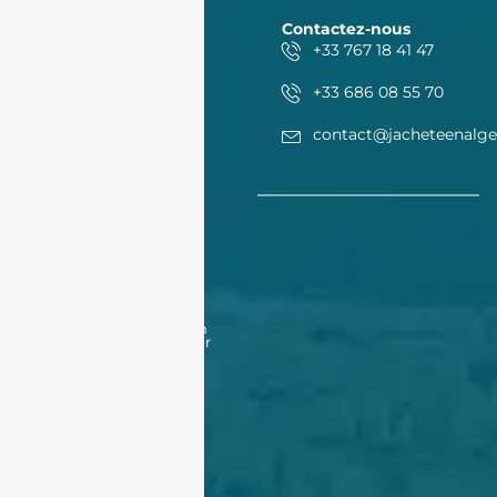
Contactez-nous
+33 767 18 41 47
+33 686 08 55 70
contact@jacheteenalge
Acheter
Acheter
Nos offres
Nos biens en vente
Financement
Acheter un bien à Oran
Acheter un bien à Alger
Vendre
Vendre
Déposer une annonce
Louer
Déposer une annonce
Nos biens en location
Nos outils