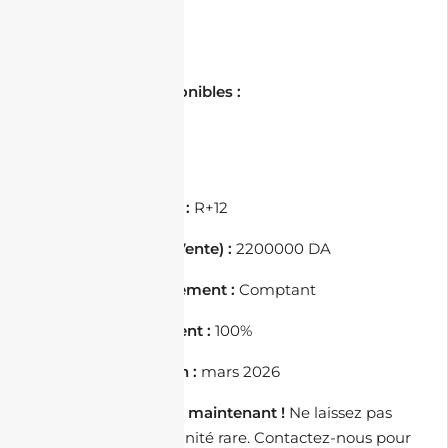
• Restaurant
• Pharmacie
• Mosquée
📄 Documents Disponibles :
• Acte de propriété
• Livret foncier
🏢 Bloc :
A
🏡 Nombre d’étages :
R+12
🚗 Prix de parking (Vente) :
2200000 DA
💳 Méthodes de paiement :
Comptant
🏗️ Taux d’avancement :
100%
📅 Année de livraison :
mars 2026
Contactez-nous dès maintenant !
Ne laissez pas
passer cette opportunité rare. Contactez-nous pour