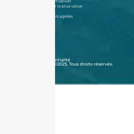
Estimation de bien immobilier
Simulateur d'impôt sur la plus-value
Données Cadastrales
Promoteurs immobiliers agréés
À propos de nous
Qui sommes-nous ?
Témoignages
Contactez-nous
FAQ
CGV
Cookies
Politique de confidentialité
J'achète en Algérie ©2025. Tous droits réservés.