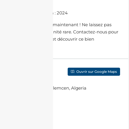
• Restaurant
📅 Année de livraison : 2024
Contactez-nous dès maintenant ! Ne laissez pas
passer cette opportunité rare. Contactez-nous pour
organiser une visite et découvrir ce bien
d’exception.
Localisation
Ouvrir sur Google Maps
Adresse
:
Sidi Saïd, Tlemcen, Algeria
Ville
:
Tlemcen
Pays
:
Algeria