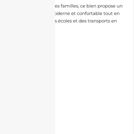
Parfait pour les petites familles, ce bien propose un
cadre de vie ultra-moderne et confortable tout en
étant à proximité des écoles et des transports en
commun.
🏡 Commodités :
• Parking souterrain
• Double ascenseur
• Balcon
• Bien lumineux
• Sécurité
• Cuisine équipée
🗺️ À Proximité :
• École primaire
• Centre commercial
• Transport
• Pharmacie