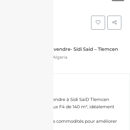
VENTE
Appartement F4 à vendre- Sidi Saïd – Tlemcen
Sidi Saïd, Tlemcen, Algeria
Description
Appartement F4 à vendre à Sidi SaïD Tlemcen
Découvrez ce spacieux F4 de 140 m², idéalement
situé à Tlemcen .
Ce bien offre diverses commodités pour améliorer
votre qualité de vie.