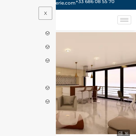
+33 686 08 55 70
contact@jacheteenalgerie.com
X
16