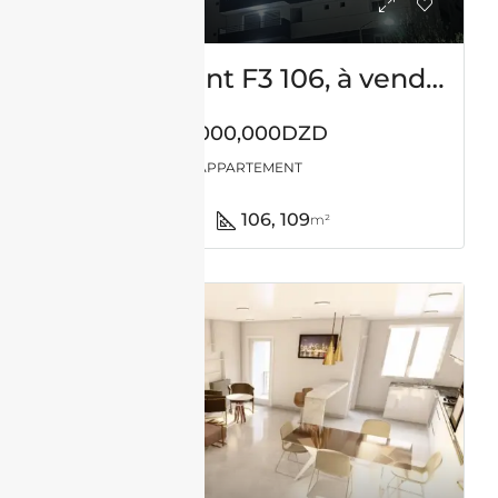
Appartement F3 106, à vendre à Sidi Saïd Tlemcen
14,000,000DZD
APPARTEMENT
2
106, 109
m²
VENTE