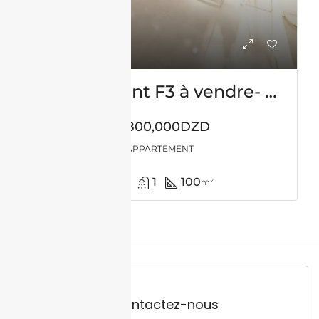
Appartement F3 à vendre- Sidi saÏd- Tlemcen
14,800,000DZD
APPARTEMENT
2
1
100
m²
Contactez-nous