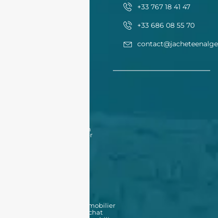
+33 767 18 41 47
+33 686 08 55 70
contact@jacheteenalge
Acheter
Acheter
Nos offres
Nos biens en vente
Financement
Acheter un bien à Oran
Acheter un bien à Alger
Vendre
Vendre
Déposer une annonce
Louer
Déposer une annonce
Nos biens en location
Nos outils
Simulateur de prêt immobilier
Simulateur de frais d'achat