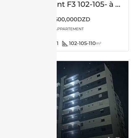
Appartement F3 102-105- à vendre à Sidi Saïd – Tlemcen
12,500,000DZD
APPARTEMENT
2
1
102-105-110
m²
VENTE