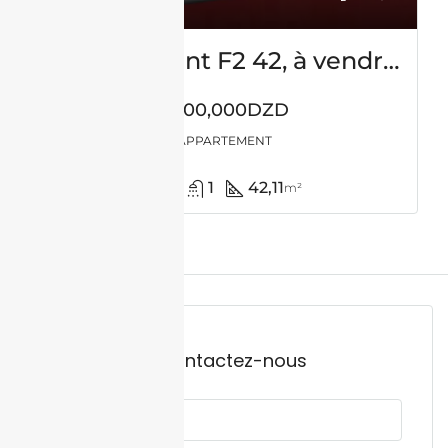
Appartement F2 42, à vendre – Es-sénia – Oran
7,500,000DZD
APPARTEMENT
1
1
42,11
m²
Contactez-nous