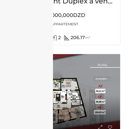
Appartement Duplex à vendre -Usto-Oran avec vue panoramique
50,000,000DZD
APPARTEMENT
4
2
206.17
m²
VENTE