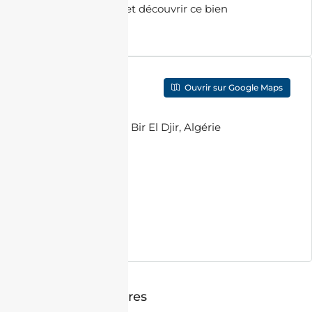
organiser une visite et découvrir ce bien
d’exception.
Localisation
Ouvrir sur Google Maps
Adresse
:
PCG8+767 Bir El Djir, Algérie
Ville
:
Oran
Code Postal
:
31000
Pays
:
Algérie
Annonces similaires