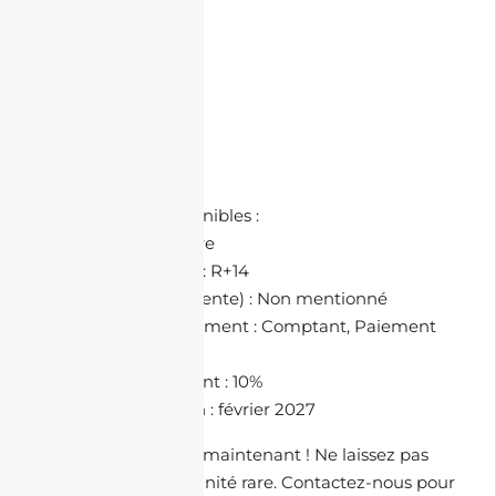
• Interphone
• Visiophone
🗺️ À Proximité :
• Supérette
• Restaurant
• Pharmacie
📄 Documents Disponibles :
• Permis de construire
🏡 Nombre d’étages : R+14
🚗 Prix de parking (Vente) : Non mentionné
💳 Méthodes de paiement : Comptant, Paiement
par tranche
🏗️ Taux d’avancement : 10%
📅 Année de livraison : février 2027
Contactez-nous dès maintenant ! Ne laissez pas
passer cette opportunité rare. Contactez-nous pour