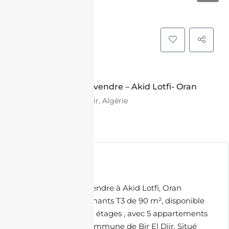
VENTE
Appartement T3 à vendre – Akid Lotfi- Oran
PCG8+767 Bir El Djir, Algérie
16,400,000.00 DZD
Description
Appartement T3 à vendre à Akid Lotfi, Oran
Découvrez ces charmants T3 de 90 m², disponible
entre le 1er et 14ème étages , avec 5 appartements
par palier, dans la commune de Bir El Djir. Situé