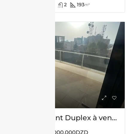
3
2
193
m²
VENTE
Appartement Duplex à vendre -Usto- Oran avec vue panoramique
55,000,000DZD