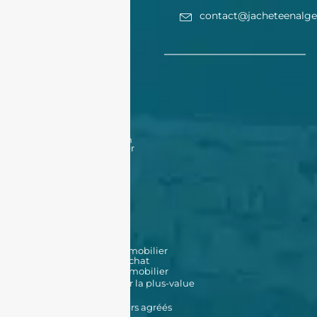
contact@jacheteenalge
Acheter
Acheter
Nos offres
Nos biens en vente
Financement
Acheter un bien à Oran
Acheter un bien à Alger
Vendre
Vendre
Déposer une annonce
Louer
Déposer une annonce
Nos biens en location
Nos outils
Simulateur de prêt immobilier
Simulateur de frais d'achat
Estimation de bien immobilier
Simulateur d'impôt sur la plus-value
Données Cadastrales
Promoteurs immobiliers agréés