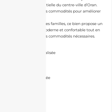
dans la Zone résidentielle du centre-ville d’Oran.
Ce bien offre diverses commodités pour améliorer
votre qualité de vie.
Parfait pour les petites familles, ce bien propose un
cadre de vie ultra-moderne et confortable tout en
étant à proximité des commodités nécessaires.
🏘️ Commodités :
• Climatisation centralisée
• Parking souterrain
• Chauffage central
• Double ascenseur
• Cuisine semi-équipée
• Bien lumineux
• Cuisine open space
• Bâche d’eau
• Balcon
• Sécurité