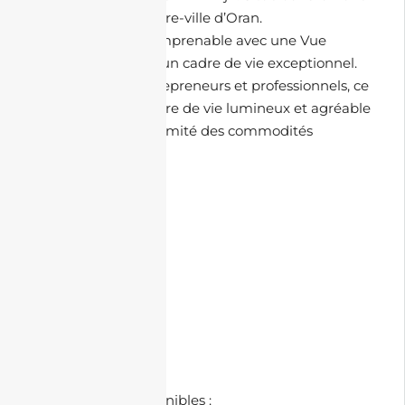
résidentielle du centre-ville d’Oran.
Profitez d’une vue imprenable avec une Vue
panoramique, pour un cadre de vie exceptionnel.
Parfait pour les entrepreneurs et professionnels, ce
bien propose un cadre de vie lumineux et agréable
tout en étant à proximité des commodités
nécessaires.
🏘️ Commodités :
• Vue panoramique
• Bien lumineux
• Sécurité
🗺️ À Proximité :
• Transport
• Supérette
• Restaurant
📄 Documents Disponibles :