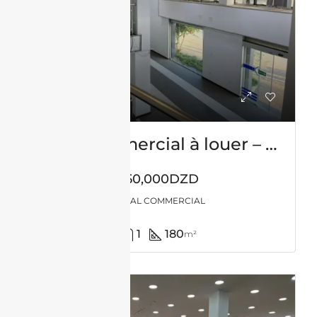
Local commercial à louer – millenium – oran
350,000DZD
LOCAL COMMERCIAL
1
180
m²
LOCATION