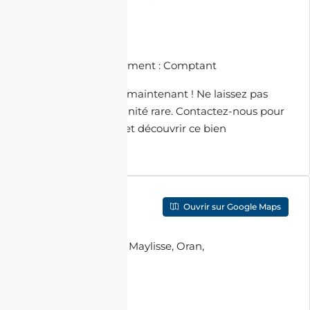
• Acte de propriété
• Livret foncier
🏢 Bloc : Un seul bloc
💳 Méthodes de paiement : Comptant
Contactez-nous dès maintenant ! Ne laissez pas
passer cette opportunité rare. Contactez-nous pour
organiser une visite et découvrir ce bien
d’exception.
Localisation
Ouvrir sur Google Maps
Adresse
:
Résidence Maylisse, Oran,
Algérie
Ville
:
Oran