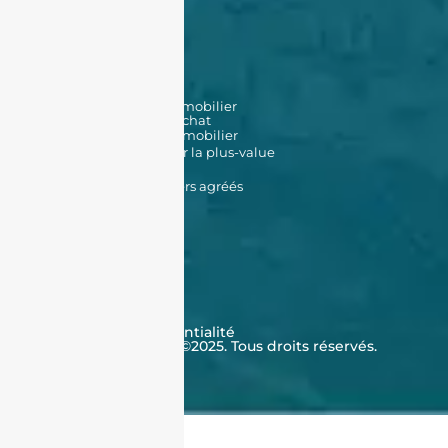
Vendre
Déposer une annonce
Louer
Déposer une annonce
Nos biens en location
Nos outils
Simulateur de prêt immobilier
Simulateur de frais d'achat
Estimation de bien immobilier
Simulateur d'impôt sur la plus-value
Données Cadastrales
Promoteurs immobiliers agréés
À propos de nous
Qui sommes-nous ?
Témoignages
Contactez-nous
FAQ
CGV
Cookies
Politique de confidentialité
J'achète en Algérie ©2025. Tous droits réservés.