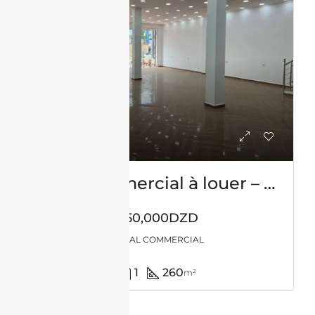
Local commercial à louer – Millenium – Oran
450,000DZD
LOCAL COMMERCIAL
1
260
m²