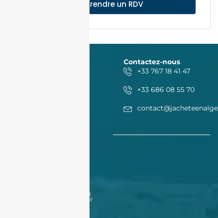
Prendre un RDV
Contactez-nous
+33 767 18 41 47
+33 686 08 55 70
contact@jacheteenalge
Acheter
Acheter
Nos offres
Nos biens en vente
Financement
Acheter un bien à Oran
Acheter un bien à Alger
Vendre