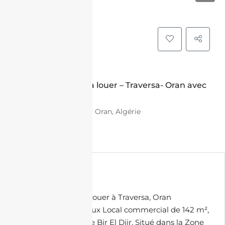
LOCATION
Local commercial à louer – Traversa- Oran avec
vue panoramique
Résidence Maylisse, Oran, Algérie
400,000.00 DZD
Description
Local commercial à louer à Traversa, Oran
Découvrez ce spacieux Local commercial de 142 m²,
dans la commune de Bir El Djir. Situé dans la Zone