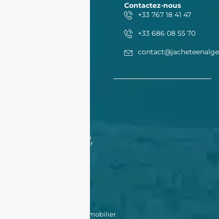
Contactez-nous
+33 767 18 41 47
+33 686 08 55 70
contact@jacheteenalge
Acheter
Acheter
Nos offres
Nos biens en vente
Financement
Acheter un bien à Oran
Acheter un bien à Alger
Vendre
Vendre
Déposer une annonce
Louer
Déposer une annonce
Nos biens en location
Nos outils
Simulateur de prêt immobilier