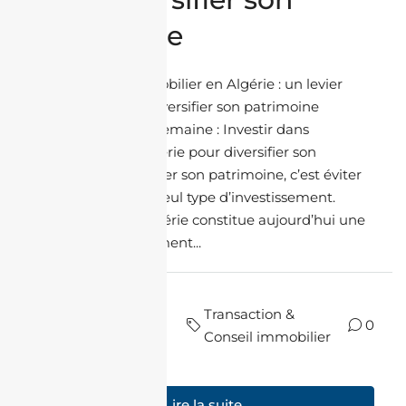
patrimoine
Investir dans l’immobilier en Algérie : un levier
stratégique pour diversifier son patrimoine
Thématique de la semaine : Investir dans
l’immobilier en Algérie pour diversifier son
patrimoine Diversifier son patrimoine, c’est éviter
de dépendre d’un seul type d’investissement.
L’immobilier en Algérie constitue aujourd’hui une
option particulièrement...
il y a
par Nadir
Transaction &
10
0
Housni
Conseil immobilier
mois
Lire la suite