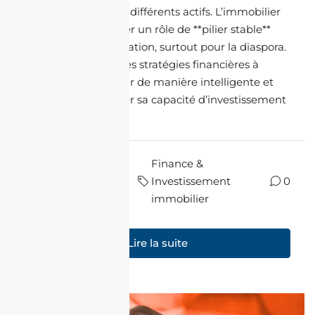
investissements sur différents actifs. L’immobilier
en Algérie peut jouer un rôle de **pilier stable**
dans cette diversification, surtout pour la diaspora.
Cet article explore les stratégies financières à
adopter pour investir de manière intelligente et
sécurisée. 1. Identifier sa capacité d’investissement
Avant...
il y a
Finance &
par Halim
10
Investissement
0
Charfi
mois
immobilier
Lire la suite