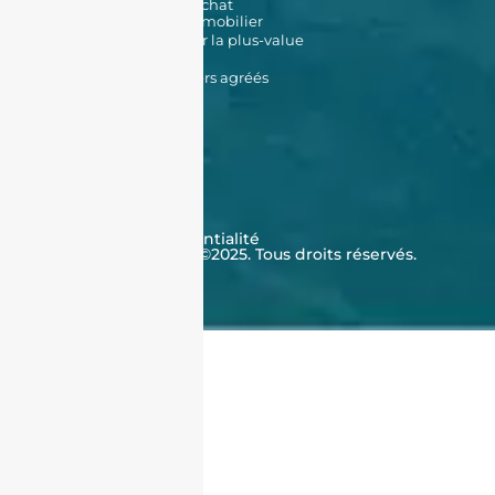
Simulateur de frais d'achat
Estimation de bien immobilier
Simulateur d'impôt sur la plus-value
Données Cadastrales
Promoteurs immobiliers agréés
À propos de nous
Qui sommes-nous ?
Témoignages
Contactez-nous
FAQ
CGV
Cookies
Politique de confidentialité
J'achète en Algérie ©2025. Tous droits réservés.