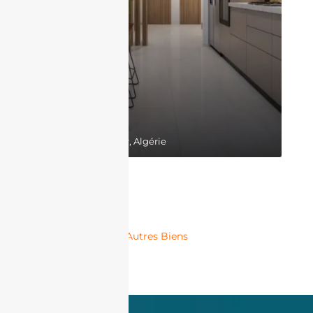
17,300,000DZD
Belgaid, Bir El Djir, Algérie
Autres Biens