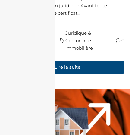
certificat de situation juridique Avant toute
acquisition, exigez le certificat...
il y a
Juridique &
par Leïla
10
Conformité
0
Koumri
mois
immobilière
Lire la suite