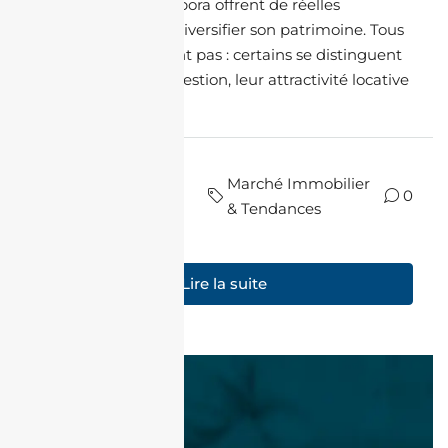
Algérie pour la diaspora offrent de réelles
opportunités pour diversifier son patrimoine. Tous
les biens ne se valent pas : certains se distinguent
par leur facilité de gestion, leur attractivité locative
et leur sécurité. 1....
il y a
par Maya
Marché Immobilier
10
0
Souilah
& Tendances
mois
Lire la suite