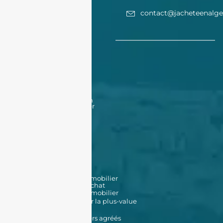
contact@jacheteenalge
Acheter
Acheter
Nos offres
Nos biens en vente
Financement
Acheter un bien à Oran
Acheter un bien à Alger
Vendre
Vendre
Déposer une annonce
Louer
Déposer une annonce
Nos biens en location
Nos outils
Simulateur de prêt immobilier
Simulateur de frais d'achat
Estimation de bien immobilier
Simulateur d'impôt sur la plus-value
Données Cadastrales
Promoteurs immobiliers agréés