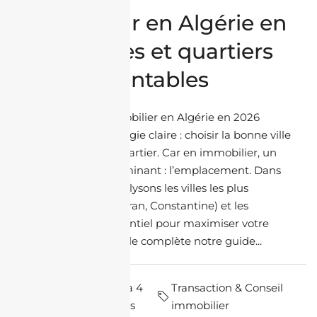
Où investir en Algérie en
2026 : villes et quartiers
les plus rentables
Investir dans l’immobilier en Algérie en 2026
nécessite une stratégie claire : choisir la bonne ville
et surtout le bon quartier. Car en immobilier, un
facteur reste déterminant : l’emplacement. Dans
cet article, nous analysons les villes les plus
attractives (Alger, Oran, Constantine) et les
quartiers à fort potentiel pour maximiser votre
rentabilité. Cet article complète notre guide...
par Nadir
il y a 4
Transaction & Conseil
Housni
mois
immobilier