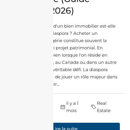
diaspora 2026)
Pourquoi la gestion d'un bien immobilier est-elle
essentielle pour la diaspora ? Acheter un
appartement en Algérie constitue souvent la
première étape d'un projet patrimonial. En
revanche, gérer ce bien lorsque l'on réside en
France, en Belgique, au Canada ou dans un autre
pays représente un véritable défi. La diaspora
algérienne continue de jouer un rôle majeur dans
le marché immobilier...
par J'achète En
il y a 1
Real
Algérie
mois
Estate
Lire la suite