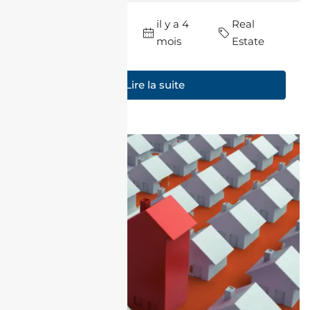
par J'achète En
il y a 4
Real
Algérie
mois
Estate
Lire la suite