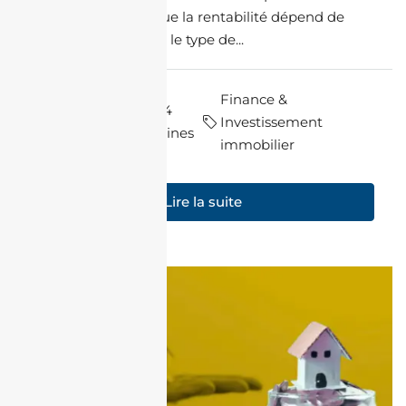
prix d'achat, alors que la rentabilité dépend de
nombreux facteurs : le type de...
Finance &
par Halim
il y a 4
Investissement
Charfi
semaines
immobilier
Lire la suite