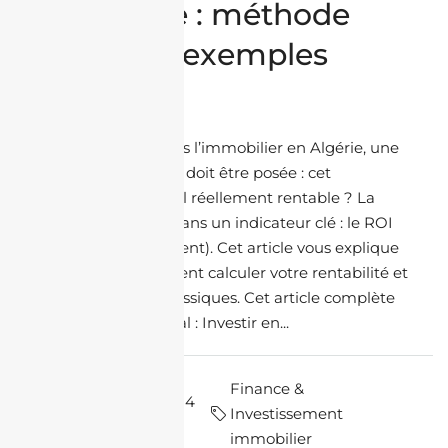
en Algérie : méthode
simple et exemples
concrets
Avant d’investir dans l’immobilier en Algérie, une
question essentielle doit être posée : cet
investissement est-il réellement rentable ? La
réponse se trouve dans un indicateur clé : le ROI
(Return on Investment). Cet article vous explique
simplement comment calculer votre rentabilité et
éviter les erreurs classiques. Cet article complète
notre guide principal : Investir en...
Finance &
par Halim
il y a 4
Investissement
Charfi
mois
immobilier