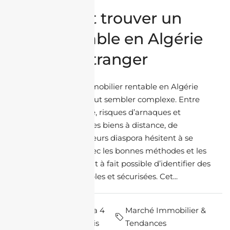
Comment trouver un
bien rentable en Algérie
depuis l’étranger
Trouver un bien immobilier rentable en Algérie
depuis l’étranger peut sembler complexe. Entre
manque de visibilité, risques d’arnaques et
difficulté à évaluer les biens à distance, de
nombreux investisseurs diaspora hésitent à se
lancer. Pourtant, avec les bonnes méthodes et les
bons outils, il est tout à fait possible d’identifier des
opportunités rentables et sécurisées. Cet...
par Maya
il y a 4
Marché Immobilier &
Souilah
mois
Tendances