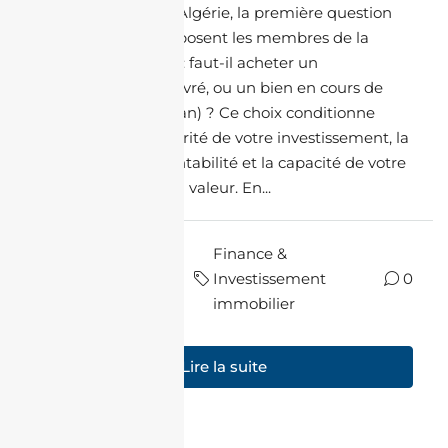
Avant d'investir en Algérie, la première question
stratégique que se posent les membres de la
diaspora est simple : faut-il acheter un
appartement déjà livré, ou un bien en cours de
construction (sur plan) ? Ce choix conditionne
directement la sécurité de votre investissement, la
rapidité de votre rentabilité et la capacité de votre
bien à prendre de la valeur. En...
il y a
Finance &
par Halim
8
Investissement
0
Charfi
mois
immobilier
Lire la suite