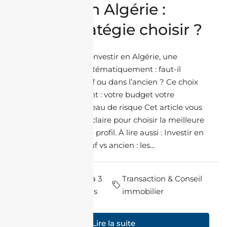
l’ancien en Algérie :
quelle stratégie choisir ?
Lorsqu’on souhaite investir en Algérie, une
question revient systématiquement : faut-il
acheter dans le neuf ou dans l’ancien ? Ce choix
impacte directement : votre budget votre
rentabilité votre niveau de risque Cet article vous
donne une analyse claire pour choisir la meilleure
stratégie selon votre profil. À lire aussi : Investir en
Algérie en 2026 Neuf vs ancien : les...
par Nadir
il y a 3
Transaction & Conseil
Housni
mois
immobilier
Lire la suite