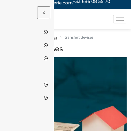
+33 686 08 55 70
contact@jacheteenalgerie.com
X
transfert devises
Accueil
transfert devises