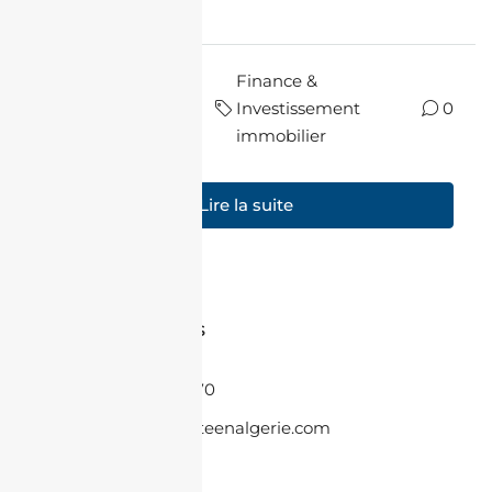
Avant...
il y a
Finance &
par Halim
10
Investissement
0
Charfi
mois
immobilier
Lire la suite
Contactez-nous
+33 6 86 08 55 70
contact@jacheteenalgerie.com
Contactez nous