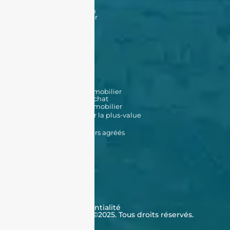
Financement
Acheter un bien à Oran
Acheter un bien à Alger
Vendre
Vendre
Déposer une annonce
Louer
Déposer une annonce
Nos biens en location
Nos outils
Simulateur de prêt immobilier
Simulateur de frais d'achat
Estimation de bien immobilier
Simulateur d'impôt sur la plus-value
Données Cadastrales
Promoteurs immobiliers agréés
À propos de nous
Qui sommes-nous ?
Témoignages
Contactez-nous
FAQ
CGV
Cookies
Politique de confidentialité
J'achète en Algérie ©2025. Tous droits réservés.